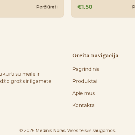
€1.50
Peržiūrėti
P
Greita navigacija
Pagrindinis
kurti su meile ir 
io grožis ir ilgametė 
Produktai
Apie mus
Kontaktai
© 2026 Medinis Noras. Visos teisės saugomos.