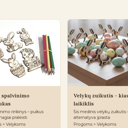
 spalvinimo
Velykų zuikutis - kia
ukas
laikiklis
inimo rinkinys – puikus
Šis medinis velykų zuikutis 
agiai praleisti
alternatyva įprasta
 > Velykoms
Progoms > Velykoms