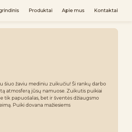
rindinis
Produktai
Apie mus
Kontaktai
su šiuo žaviu mediniu zuikučiu! Ši rankų darbo 
iltą atmosferą jūsų namuose. Zuikutis puikiai 
ne tik papuošalas, bet ir šventės džiaugsmo 
 šeimą. Puiki dovana mažiesiems