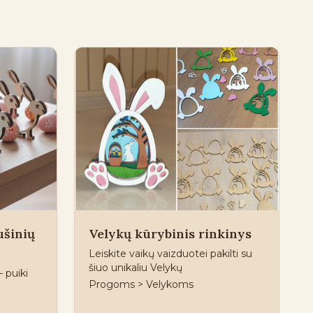
ušinių
Velykų kūrybinis rinkinys
Leiskite vaikų vaizduotei pakilti su
šiuo unikaliu Velykų
– puiki
Progoms > Velykoms