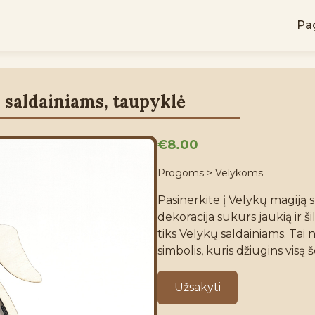
Pag
 saldainiams, taupyklė
€8.00
Progoms > Velykoms
Pasinerkite į Velykų magiją 
dekoracija sukurs jaukią ir š
tiks Velykų saldainiams. Tai 
simbolis, kuris džiugins visą
Užsakyti