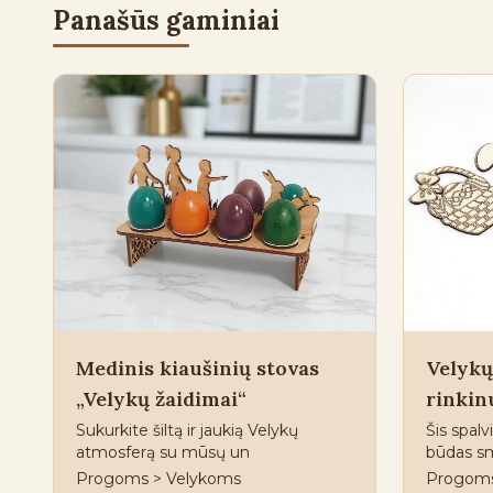
Panašūs gaminiai
Medinis kiaušinių stovas
Velykų
„Velykų žaidimai“
rinkin
Sukurkite šiltą ir jaukią Velykų
Šis spalv
atmosferą su mūsų un
būdas sm
Progoms > Velykoms
Progoms