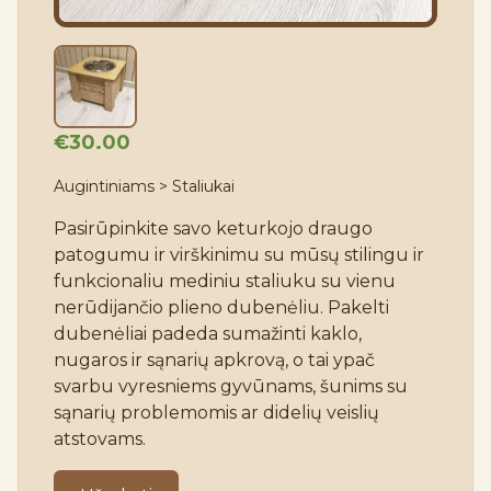
€30.00
Augintiniams > Staliukai
Pasirūpinkite savo keturkojo draugo 
patogumu ir virškinimu su mūsų stilingu ir 
funkcionaliu mediniu staliuku su vienu 
nerūdijančio plieno dubenėliu. Pakelti 
dubenėliai padeda sumažinti kaklo, 
nugaros ir sąnarių apkrovą, o tai ypač 
svarbu vyresniems gyvūnams, šunims su 
sąnarių problemomis ar didelių veislių 
atstovams.