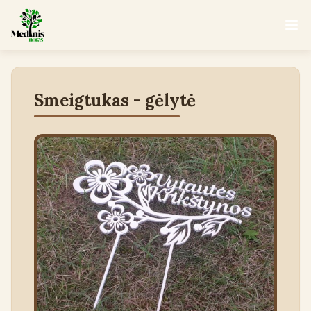
Smeigtukas - gėlytė